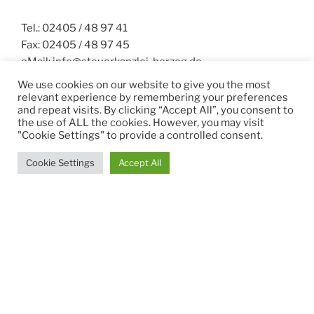
Tel.: 02405 / 48 97 41
Fax: 02405 / 48 97 45
eMail: info@steuerkanzlei-herzog.de
We use cookies on our website to give you the most
Tätigkeitsschwerpunkte:
relevant experience by remembering your preferences
and repeat visits. By clicking “Accept All”, you consent to
– Unternehmensbesteuerung und
the use of ALL the cookies. However, you may visit
betriebswirtschaftliche Beratung
"Cookie Settings" to provide a controlled consent.
– Steuerrechtliche Vermögensberatung und
Erbschaftsteuerrecht
Cookie Settings
Accept All
– Steuerstraf- und Bußgeldsachen
Sprechstunde:
Montag – Donnerstag 9.00 – 12.00 Uhr
Termine nach Vereinbarung
Dein Name